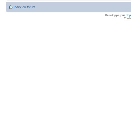
Index du forum
Développé par
ph
Trad