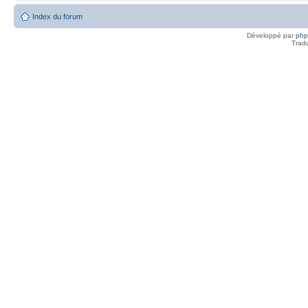
Index du forum
Développé par
ph
Trad