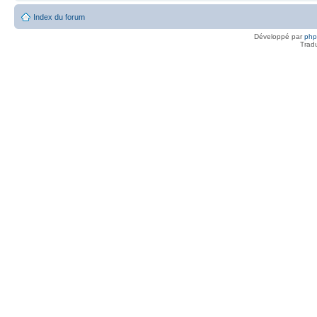
Index du forum
Développé par
ph
Trad