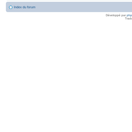
Index du forum
Développé par
ph
Trad