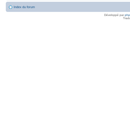
Index du forum
Développé par
ph
Trad