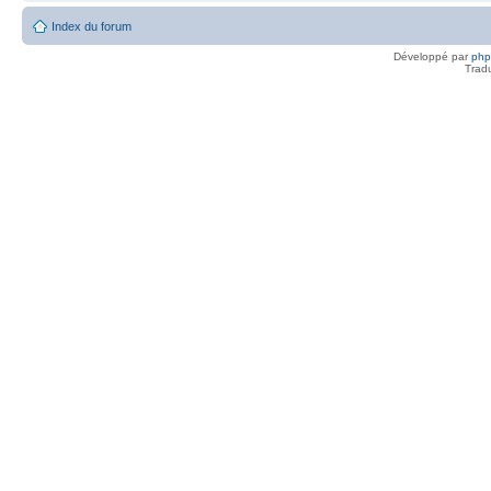
Index du forum
Développé par
ph
Trad