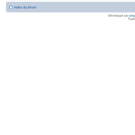
Index du forum
Développé par
ph
Trad