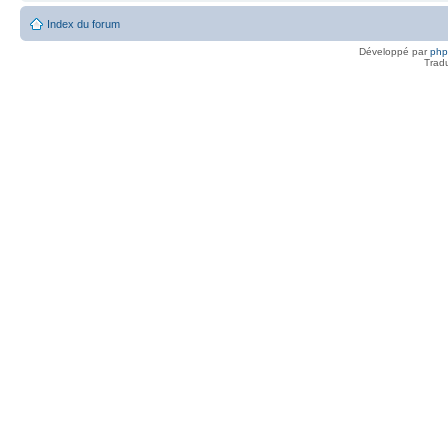
Index du forum
Développé par
ph
Trad