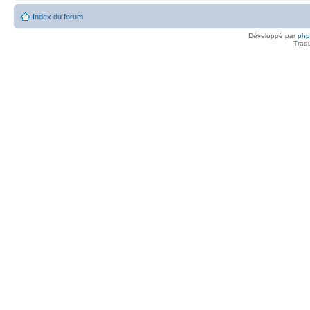
Index du forum
Développé par
ph
Trad