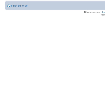
Index du forum
Développé par
ph
Trad