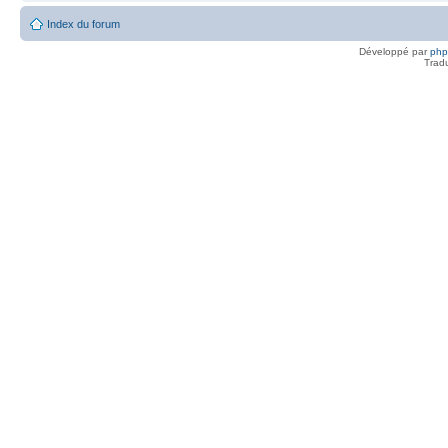
Index du forum
Développé par
ph
Trad