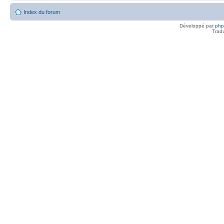
Index du forum
Développé par
ph
Trad