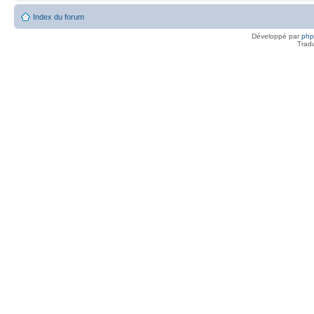
Index du forum
Développé par
ph
Trad