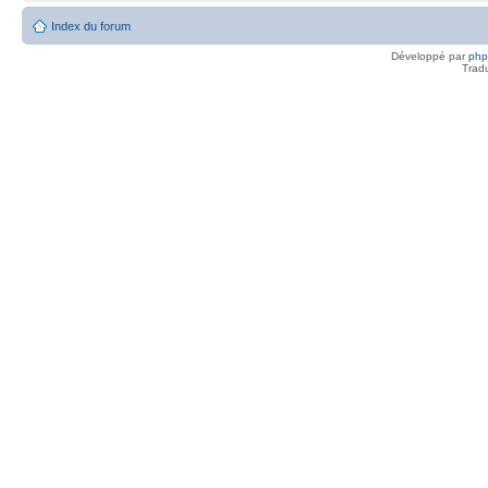
Index du forum
Développé par
ph
Trad