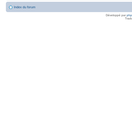
Index du forum
Développé par
ph
Trad