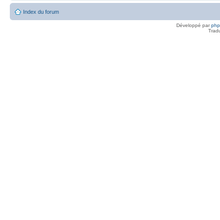
Index du forum
Développé par
ph
Trad