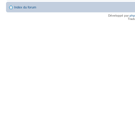
Index du forum
Développé par
ph
Trad