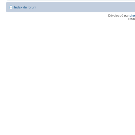
Index du forum
Développé par
ph
Trad