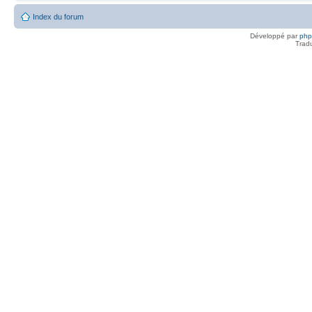
Index du forum
Développé par
ph
Trad