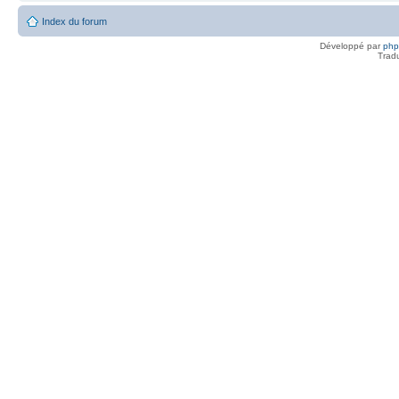
Index du forum
Développé par
ph
Trad