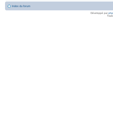
Index du forum
Développé par
ph
Trad