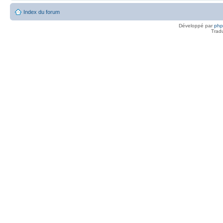
Index du forum
Développé par
ph
Trad