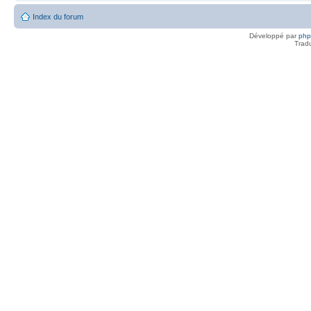
Index du forum
Développé par
ph
Trad