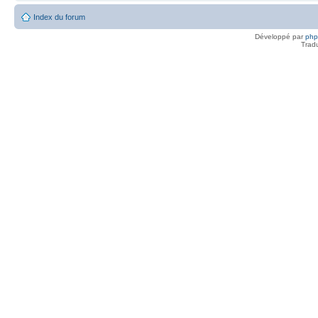
Index du forum
Développé par
ph
Trad