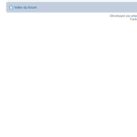
Index du forum
Développé par
ph
Trad