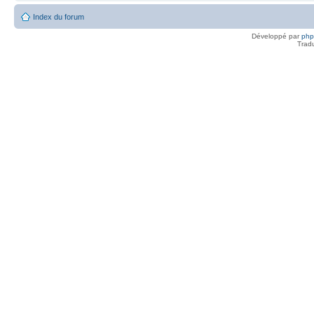
Index du forum
Développé par
ph
Trad