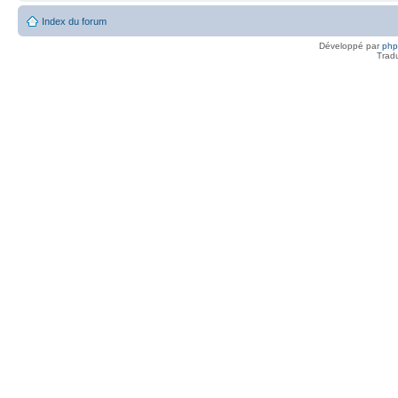
Index du forum
Développé par
ph
Trad