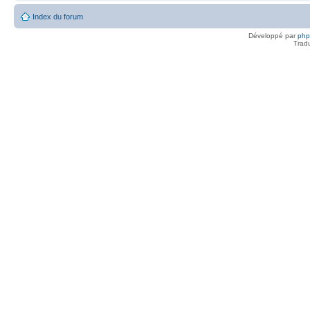
Index du forum
Développé par
ph
Trad