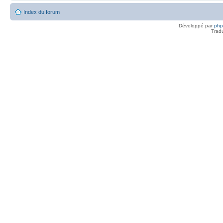
Index du forum
Développé par
ph
Trad