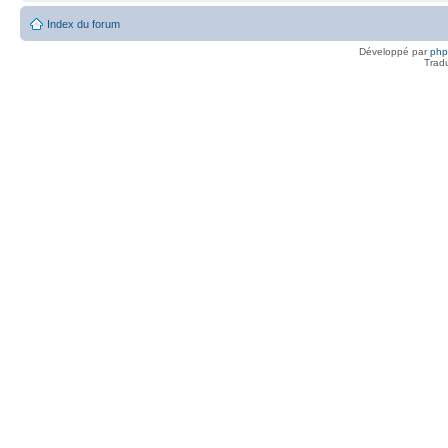
Index du forum
Développé par
ph
Trad