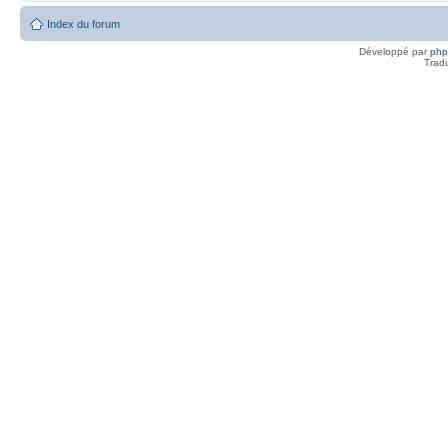
Index du forum
Développé par
ph
Trad