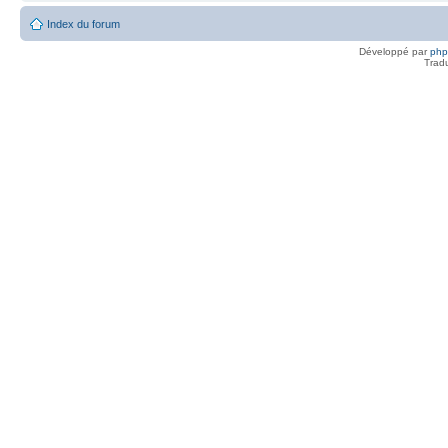
Index du forum
Développé par
ph
Trad