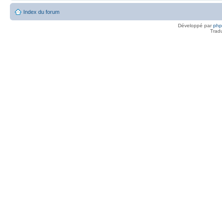
Index du forum
Développé par
ph
Trad