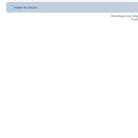
Index du forum
Développé par
ph
Trad