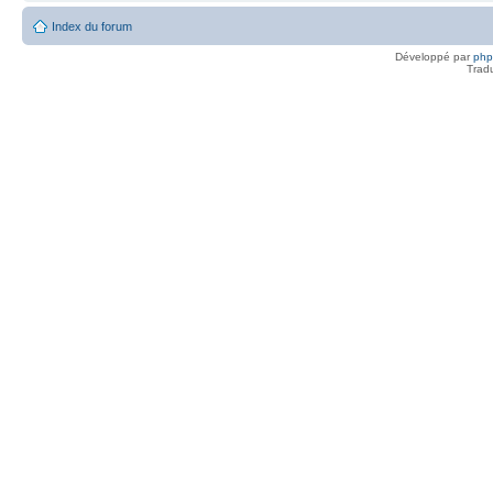
Index du forum
Développé par
ph
Trad