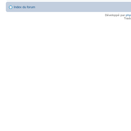
Index du forum
Développé par
ph
Trad