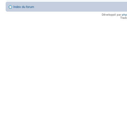
Index du forum
Développé par
ph
Trad