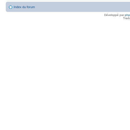
Index du forum
Développé par
ph
Trad