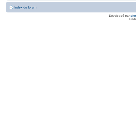
Index du forum
Développé par
ph
Trad