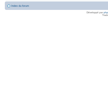
Index du forum
Développé par
ph
Trad