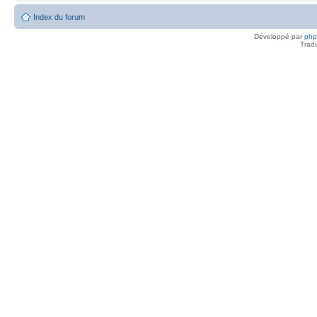
Index du forum
Développé par
ph
Trad