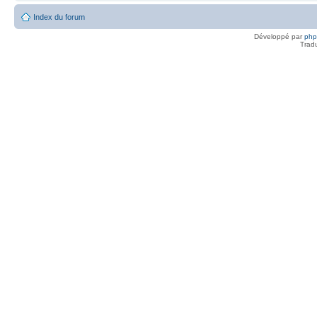
Index du forum
Développé par
ph
Trad