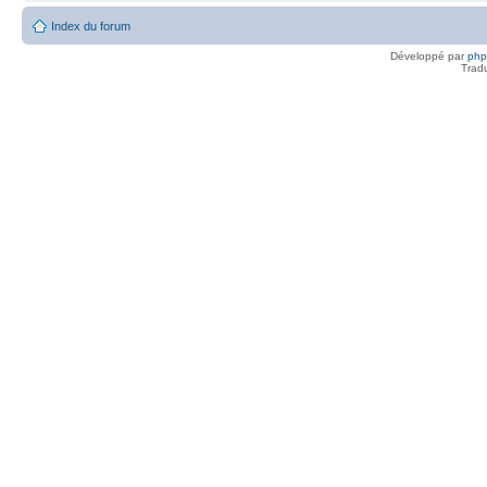
Index du forum
Développé par
ph
Trad