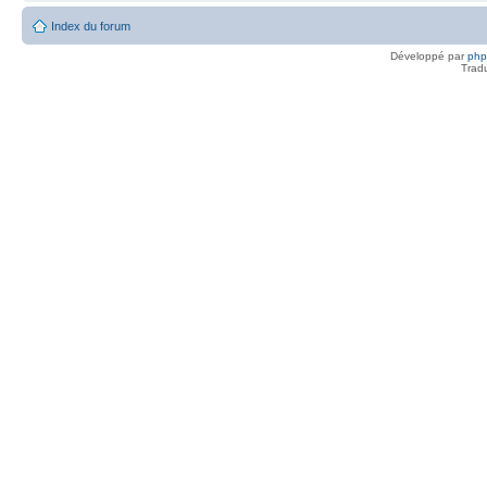
Index du forum
Développé par
ph
Trad