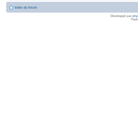
Index du forum
Développé par
ph
Trad