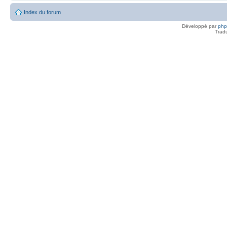
Index du forum
Développé par
ph
Trad