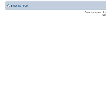
Index du forum
Développé par
ph
Trad