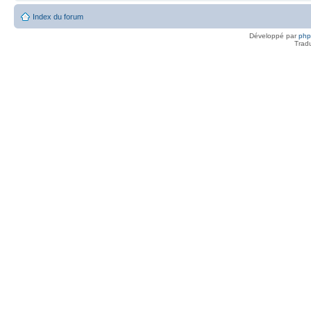
Index du forum
Développé par
ph
Trad