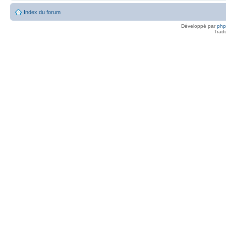
Index du forum
Développé par
ph
Trad