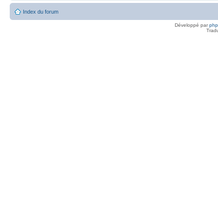
Index du forum
Développé par
ph
Trad